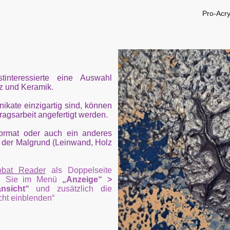
Pro-Acry
interessierte eine Auswahl
lz und Keramik.
ikate einzigartig sind, können
gs­arbeit angefer­tigt werden.
ormat oder auch ein anderes
 der Malgrund (Leinwand, Holz
obat Reader
als Doppelseite
len Sie im Menü
„Anzeige“ >
ansicht“
und zusätzlich die
cht einblenden“