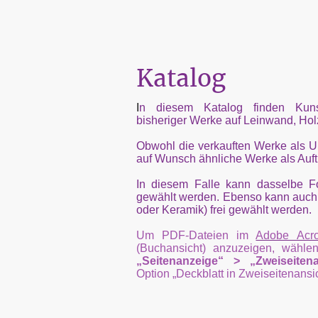
Katalog
I
n diesem Katalog finden Kunst
bisheriger Werke auf Leinwand, Ho
Obwohl die ver­kauften Werke als Un
auf Wunsch ähnliche Werke als Auftra
In diesem Falle kann dasselbe F
ge­wählt werden. Ebenso kann auch
oder Keramik) frei gewählt werden.
Um PDF-Dateien im
Adobe Acr
(Buchansicht) anzuzeigen, wäh
„Seitenanzeige“ > „Zweiseiten
Option „Deckblatt in Zweiseitenansi